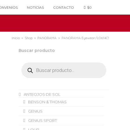
ONVENIOS
NOTICIAS
CONTACTO
$
0
Inicio
»
Shop
»
PANORAMA
»
PANORAMA Eyewear/LO614C1
Buscar producto
Búsqueda
de
productos
ANTEOJOS DE SOL
BENSON & THOMAS
GENIUS
GENIUS SPORT
LOUP