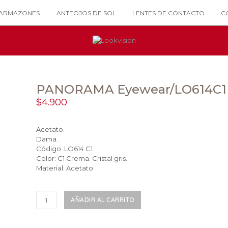
ARMAZONES
ANTEOJOS DE SOL
LENTES DE CONTACTO
C
PANORAMA Eyewear/LO614C1
$
4.900
Acetato.
Dama.
Código: LO614 C1
Color: C1 Crema. Cristal gris.
Material: Acetato.
PANORAMA
AÑADIR AL CARRITO
Eyewear/LO614C1
cantidad