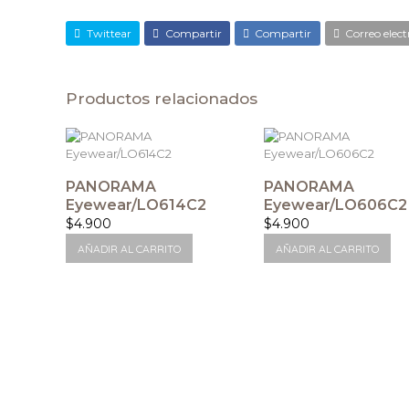
Twittear
Compartir
Compartir
Correo elect
Productos relacionados
PANORAMA
PANORAMA
Eyewear/LO614C2
Eyewear/LO606C2
$
4.900
$
4.900
AÑADIR AL CARRITO
AÑADIR AL CARRITO