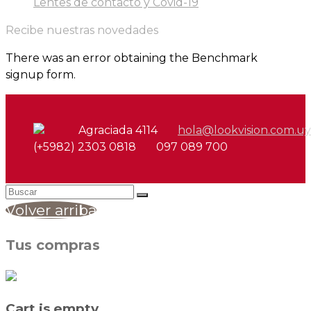
Lentes de contacto y Covid-19
Recibe nuestras novedades
There was an error obtaining the Benchmark
signup form.
Agraciada 4114
hola@lookvision.com.uy
(+5982) 2303 0818
097 089 700
Volver arriba
Tus compras
Cart is empty