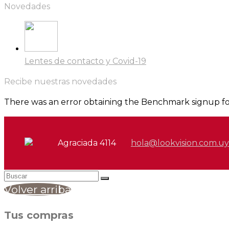
Novedades
Lentes de contacto y Covid-19
Recibe nuestras novedades
There was an error obtaining the Benchmark signup f
Agraciada 4114
hola@lookvision.com.uy
Volver arriba
Tus compras