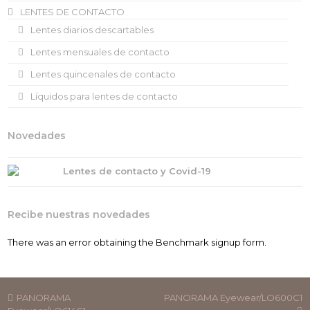
LENTES DE CONTACTO
Lentes diarios descartables
Lentes mensuales de contacto
Lentes quincenales de contacto
Líquidos para lentes de contacto
Novedades
Lentes de contacto y Covid-19
Recibe nuestras novedades
There was an error obtaining the Benchmark signup form.
previous
next
PANORAMA
PANORAMA Eyewear/LO600C1
post:
post: