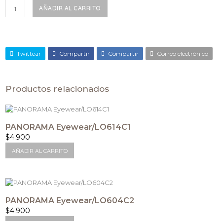
PANORAMA
AÑADIR AL CARRITO
Eyewear/LO609C3
cantidad
Twittear
Compartir
Compartir
Correo electrónico
Productos relacionados
PANORAMA Eyewear/LO614C1
$
4.900
AÑADIR AL CARRITO
PANORAMA Eyewear/LO604C2
$
4.900