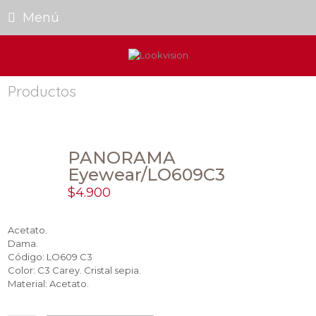
Menú
Productos
PANORAMA
Eyewear/LO609C3
$
4.900
Acetato.
Dama.
Código: LO609 C3
Color: C3 Carey. Cristal sepia.
Material: Acetato.