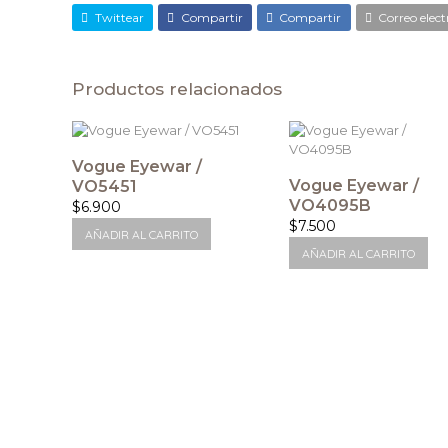
Twittear
Compartir
Compartir
Correo elect
Productos relacionados
Vogue Eyewar /
Vogue Eyewar /
VO5451
VO4095B
$
6.900
$
7.500
AÑADIR AL CARRITO
AÑADIR AL CARRITO