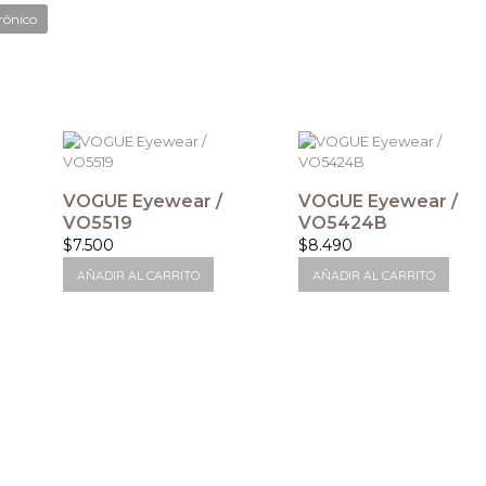
rónico
VOGUE Eyewear /
VOGUE Eyewear /
VO5519
VO5424B
$
7.500
$
8.490
AÑADIR AL CARRITO
AÑADIR AL CARRITO