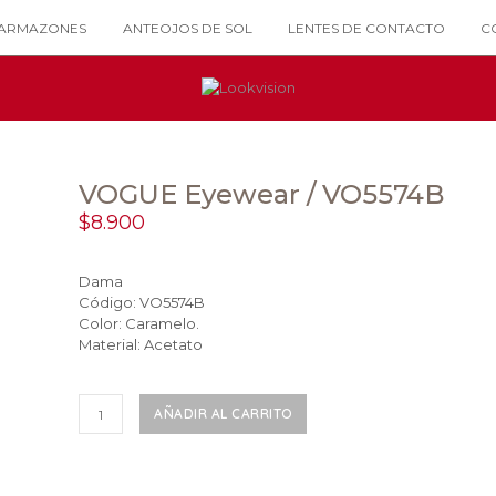
ARMAZONES
ANTEOJOS DE SOL
LENTES DE CONTACTO
C
VOGUE Eyewear / VO5574B
$
8.900
Dama
Código: VO5574B
Color: Caramelo.
Material: Acetato
VOGUE
AÑADIR AL CARRITO
Eyewear
/
VO5574B
cantidad