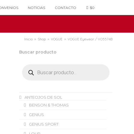
ONVENIOS
NOTICIAS
CONTACTO
$
0
Inicio
»
Shop
»
VOGUE
»
VOGUE Eyewear / VO5574B
Buscar producto
Búsqueda
de
productos
ANTEOJOS DE SOL
BENSON & THOMAS
GENIUS
GENIUS SPORT
LOUP