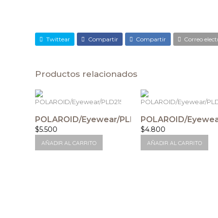
Twittear
Compartir
Compartir
Correo elect
Productos relacionados
POLAROID/Eyewear/PLD2157/S
POLAROID/Eyewea
$
5.500
$
4.800
AÑADIR AL CARRITO
AÑADIR AL CARRITO