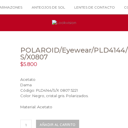
ARMAZONES
ANTEOJOS DE SOL
LENTES DE CONTACTO
C
POLAROID/Eyewear/PLD4144/
S/X0807
$
5.800
Acetato
Dama
Código: PLD4144/S/X 0807 5221
Color: Negro, cristal gris. Polarizados.
Material: Acetato
POLAROID/Eyewear/PLD4144/S/X0807
AÑADIR AL CARRITO
cantidad