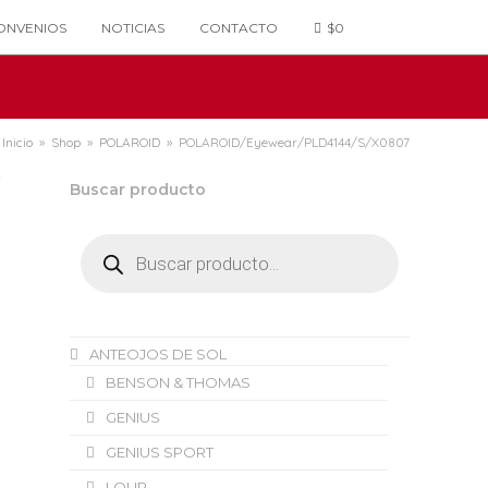
ONVENIOS
NOTICIAS
CONTACTO
$
0
Inicio
»
Shop
»
POLAROID
»
POLAROID/Eyewear/PLD4144/S/X0807
Buscar producto
Búsqueda
de
productos
ANTEOJOS DE SOL
BENSON & THOMAS
GENIUS
GENIUS SPORT
LOUP