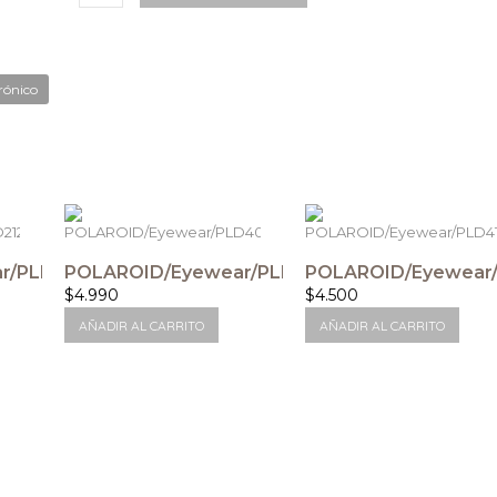
rónico
r/PLD2126SXW05X
POLAROID/Eyewear/PLD4078
POLAROID/Eyewear
$
4.990
$
4.500
AÑADIR AL CARRITO
AÑADIR AL CARRITO