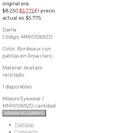
original era:
$8.250.
$
5.775
El precio
actual es: $5.775.
Dama
Código: MMI01069ZD
Color: Bordeaux con
patillas en Rosa claro.
Material: Acetato
reciclado.
1 disponibles
Missoni Eyewear /
MMI01069ZD cantidad
AÑADIR AL CARRITO
Twittear
Compartir