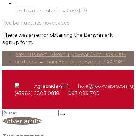
Lentes de contacto y Covid-19
Recibe nuestras novedades
There was an error obtaining the Benchmark
signup form.
previous post:
Missoni Eyewear / MMI0098086
next post:
Armani Exchange Eyewar / AX3080
Agraciada 4114
hola@lookvision.com.uy
(+5982) 2303 0818
097 089 700
Volver arriba