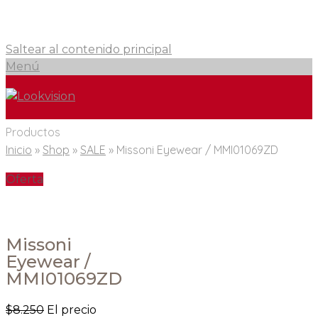
Saltear al contenido principal
Menú
Productos
Inicio
»
Shop
»
SALE
»
Missoni Eyewear / MMI01069ZD
Oferta
Missoni
Eyewear /
MMI01069ZD
$
8.250
El precio