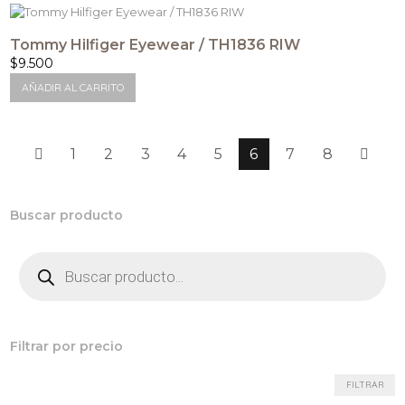
Tommy Hilfiger Eyewear / TH1836 RIW
$
9.500
AÑADIR AL CARRITO
1
2
3
4
5
6
7
8
Buscar producto
Búsqueda
de
productos
Filtrar por precio
Precio
Precio
FILTRAR
mínimo
máximo